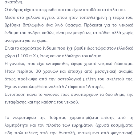
σκαπάνη.
Ο άνδρας είχε αποτεφρωθεί και του είχαν αποθέσει τα όπλα του.
Μέσα στο χάλκινο αγγείο, όπου ήταν τοποθετημένη η τέφρα του,
βρέθηκε διπλωμένο ένα λινό ύφασμα. Πρόκειται για το νεκρικό
ένδυμα του άνδρα, καθώς είναι μεν μακρύ ως τα πόδια, αλλά χωρίς
ανοίγματα για τα χέρια.
Είναι το αρχαιότερο ένδυμα που έχει βρεθεί έως τώρα στον ελλαδικό
χώρο (1.100 π.Χ.), ίσως και σε ολόκληρο τον κόσμο.
Η γυναίκα, που είχε ενταφιασθεί, έφερε χρυσό νεκρικό διάκοσμο.
Ήταν περίπου 30 χρονών και έπασχε από μεσογειακή αναιμία,
όπως προέκυψε από την οστεολογική μελέτη του σκελετού της.
Έχουν ανακαλυφθεί συνολικά 57 τάφοι και 16 πυρές.
Εντύπωση κάνει το γεγονός πως συνυπάρχουν τα δύο έθιμα, της
ενταφίασης και της καύσης του νεκρού.
Το νεκροταφείο της Τούμπας χαρακτηρίζεται επίσης από τη
λαμπρότητα και τον πλούτο των ευρημάτων (χρυσά κοσμήματα,
είδη πολυτελείας από την Ανατολή, αντικείμενα από φαγεντιανή,