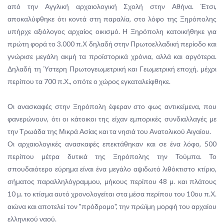
από την Αγγλική αρχαιολογική Σχολή στην Αθήνα. Έτσι,
αποκαλύφθηκε ότι κοντά στη παραλία, στο λόφο της Ξηρόπολης
υπήρχε αξιόλογος αρχαίος οικισμό. Η Ξηρόπολη κατοικήθηκε για
πρώτη φορά το 3.000 π.Χ δηλαδή στην Πρωτοελλαδική περίοδο και
γνώρισε μεγάλη ακμή τα προϊστορικά χρόνια, αλλά και αργότερα.
Δηλαδή τη Ύστερη Πρωτογεωμετρική και Γεωμετρική εποχή, μέχρι
περίπου τα 700 π.Χ., οπότε ο χώρος εγκαταλείφθηκε.
Οι ανασκαφές στην Ξηρόπολη έφεραν στο φως αντικείμενα, που
φανερώνουν, ότι οι κάτοικοι της είχαν εμπορικές συνδιαλλαγές με
την Τρωάδα της Μικρά Ασίας και τα νησιά του Ανατολικού Αιγαίου.
Οι αρχαιολογικές ανασκαφές επεκτάθηκαν και σε ένα λόφο, 500
περίπου μέτρα δυτικά της Ξηρόπολης την Τούμπα. Το
σπουδαιότερο εύρημα είναι ένα μεγάλο αψιδωτό λιθόκτιστο κτίριο,
σήματος παραλληλόγραμμου, μήκους περίπου 48 μ. και πλάτους
10 μ. το κτίσμα αυτό χρονολογείται στα μέσα περίπου του 10ου π.Χ.
αιώνα και αποτελεί τον "πρόδρομο", την πρώϊμη μορφή του αρχαίου
ελληνικού ναού.