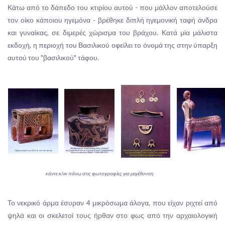
Κάτω από το δάπεδο του κτιρίου αυτού - που μάλλον αποτελούσε
τον οίκο κάποιου ηγεμόνα - βρέθηκε διπλή ηγεμονική ταφή άνδρα
και γυναίκας, σε διμερές χώρισμα του βράχου. Κατά μία μάλιστα
εκδοχή, η περιοχή του Βασιλικού οφείλει το όνομά της στην ύπαρξη
αυτού του "βασιλικού" τάφου.
κάντε κλικ πάνω στις φωτογραφίες για μεγέθυνση
Το νεκρικό άρμα έσυραν 4 μικρόσωμα άλογα, που είχαν ριχτεί από
ψηλά και οι σκελετοί τους ήρθαν στο φως από την αρχαιολογική