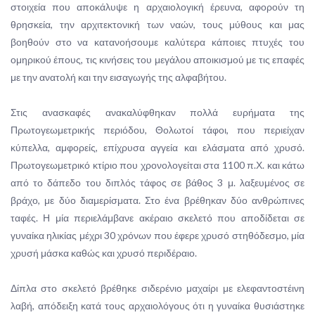
στοιχεία που αποκάλυψε η αρχαιολογική έρευνα, αφορούν τη
θρησκεία, την αρχιτεκτονική των ναών, τους μύθους και μας
βοηθούν στο να κατανοήσουμε καλύτερα κάποιες πτυχές του
ομηρικού έπους, τις κινήσεις του μεγάλου αποικισμού με τις επαφές
με την ανατολή και την εισαγωγής της αλφαβήτου.
Στις ανασκαφές ανακαλύφθηκαν πολλά ευρήματα της
Πρωτογεωμετρικής περιόδου, Θολωτοί τάφοι, που περιείχαν
κύπελλα, αμφορείς, επίχρυσα αγγεία και ελάσματα από χρυσό.
Πρωτογεωμετρικό κτίριο που χρονολογείται στα 1100 π.Χ. και κάτω
από το δάπεδο του διπλός τάφος σε βάθος 3 μ. λαξευμένος σε
βράχο, με δύο διαμερίσματα. Στο ένα βρέθηκαν δύο ανθρώπινες
ταφές. Η μία περιελάμβανε ακέραιο σκελετό που αποδίδεται σε
γυναίκα ηλικίας μέχρι 30 χρόνων που έφερε χρυσό στηθόδεσμο, μία
χρυσή μάσκα καθώς και χρυσό περιδέραιο.
Δίπλα στο σκελετό βρέθηκε σιδερένιο μαχαίρι με ελεφαντοστέινη
λαβή, απόδειξη κατά τους αρχαιολόγους ότι η γυναίκα θυσιάστηκε