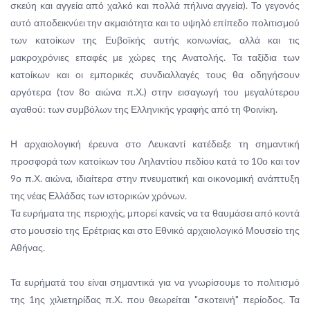
σκεύη και αγγεία από χαλκό και πολλά πήλινα αγγεία). Το γεγονός
αυτό αποδεικνύει την ακμαιότητα και το υψηλό επίπεδο πολιτισμού
των κατοίκων της Ευβοϊκής αυτής κοινωνίας, αλλά και τις
μακροχρόνιες επαφές με χώρες της Ανατολής. Τα ταξίδια των
κατοίκων και οι εμπορικές συνδιαλλαγές τους θα οδηγήσουν
αργότερα (τον 8ο αιώνα π.Χ.) στην εισαγωγή του μεγαλύτερου
αγαθού: των συμβόλων της Ελληνικής γραφής από τη Φοινίκη.
Η αρχαιολογική έρευνα στο Λευκαντί κατέδειξε τη σημαντική
προσφορά των κατοίκων του Ληλαντίου πεδίου κατά το 10ο και τον
9ο π.Χ. αιώνα, ιδιαίτερα στην πνευματική και οικονομική ανάπτυξη
της νέας Ελλάδας των ιστορικών χρόνων.
Τα ευρήματα της περιοχής, μπορεί κανείς να τα θαυμάσει από κοντά
στο μουσείο της Ερέτριας και στο Εθνικό αρχαιολογικό Μουσείο της
Αθήνας.
Τα ευρήματά του είναι σημαντικά για να γνωρίσουμε το πολιτισμό
της 1ης χιλιετηρίδας π.Χ. που θεωρείται "σκοτεινή" περίοδος. Τα