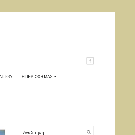
Ανδρέας Μιαούλης
Ξηρόπολη
Καστέλι
Μονή Αγίου Γεωργίου
Δύο Πύργοι
ALLERY
Η ΠΕΡΙΟΧΗ ΜΑΣ
Λήλας Ποταμός