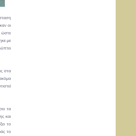
ύσταση
καν οι
, ώστε
ηκε με
λύπτει
ας στα
 ακόμα
τιστεί
σει τα
ης και
ξει το
ράς το