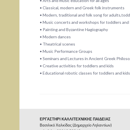
• Arts and music education for all ages
• Classical, modern and Greek folk instruments
• Modern, traditional and folk song for adults,todd
• Music concerts and workshops for toddlers and 
• Painting and Byzantine Hagiography
• Modern dances
• Theatrical scenes
• Music Performance Groups
• Seminars and Lectures in Ancient Greek Philos
• Creative activities for toddlers and kids
• Educational robotic classes for toddlers and kids
ΕΡΓΑΣΤΗΡΙ ΚΑΛΛΙΤΕΧΝΙΚΗΣ ΠΑΙΔΕΙΑΣ
Βασιλικό Χαλκίδας (Δημαρχείο Ληλαντίων)