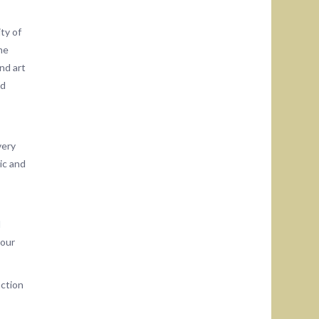
ty of
ame
nd art
nd
very
ic and
d
 our
action