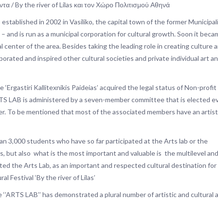
τα / By the river of Lilas και τον Χώρο Πολιτισμού Αθηνά
 established in 2002 in Vasiliko, the capital town of the former Municipali
d – and is run as a municipal corporation for cultural growth. Soon it bec
 center of the area. Besides taking the leading role in creating culture a
orated and inspired other cultural societies and private individual art a
e ‘Ergastiri Kallitexnikis Paideias’ acquired the legal status of Non-profit
TS LAB is administered by a seven-member committee that is elected e
er. To be mentioned that most of the associated members have an artist
than 3,000 students who have so far participated at the Arts lab or the
, but also what is the most important and valuable is the multilevel an
ted the Arts Lab, as an important and respected cultural destination for
l Festival ‘By the river of Lilas’
e ‘’ARTS LAB’’ has demonstrated a plural number of artistic and cultural 