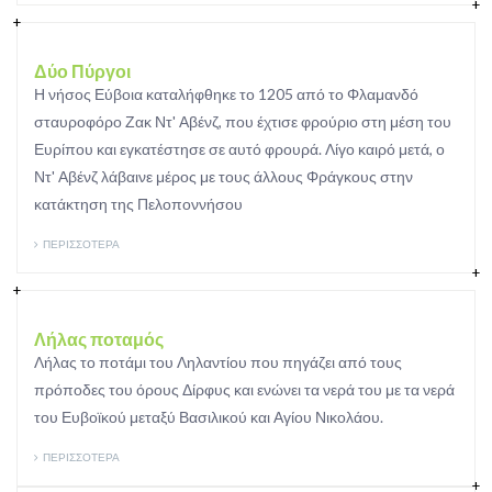
Δύο Πύργοι
Η νήσος Εύβοια καταλήφθηκε το 1205 από το Φλαμανδό
σταυροφόρο Ζακ Ντ' Αβένζ, που έχτισε φρούριο στη μέση του
Ευρίπου και εγκατέστησε σε αυτό φρουρά. Λίγο καιρό μετά, ο
Ντ' Αβένζ λάβαινε μέρος με τους άλλους Φράγκους στην
κατάκτηση της Πελοποννήσου
ΠΕΡΙΣΣΟΤΕΡΑ
Λήλας ποταμός
Λήλας το ποτάμι του Ληλαντίου που πηγάζει από τους
πρόποδες του όρους Δίρφυς και ενώνει τα νερά του με τα νερά
του Ευβοϊκού μεταξύ Βασιλικού και Αγίου Νικολάου.
ΠΕΡΙΣΣΟΤΕΡΑ