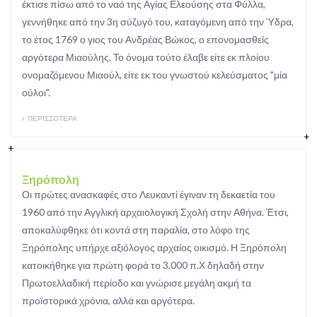
έκτισε πίσω από το ναό της Αγίας Ελεούσης στα Φύλλα,
γεννήθηκε από την 3η σύζυγό του, καταγόμενη από την Ύδρα,
το έτος 1769 ο γιος του Ανδρέας Βώκος, ο επονομασθείς
αργότερα Μιαούλης. Το όνομα τούτο έλαβε είτε εκ πλοίου
ονομαζόμενου Μιαούλ, είτε εκ του γνωστού κελεύσματος "μία
ούλοι".
ΠΕΡΙΣΣΟΤΕΡΑ
Ξηρόπολη
Οι πρώτες ανασκαφές στο Λευκαντί έγιναν τη δεκαετία του
1960 από την Αγγλική αρχαιολογική Σχολή στην Αθήνα. Έτσι,
αποκαλύφθηκε ότι κοντά στη παραλία, στο λόφο της
Ξηρόπολης υπήρχε αξιόλογος αρχαίος οικισμό. Η Ξηρόπολη
κατοικήθηκε για πρώτη φορά το 3.000 π.Χ δηλαδή στην
Πρωτοελλαδική περίοδο και γνώρισε μεγάλη ακμή τα
προϊστορικά χρόνια, αλλά και αργότερα.