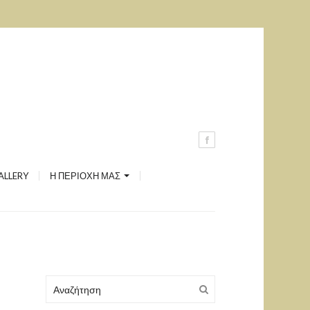
Ανδρέας Μιαούλης
Ξηρόπολη
Καστέλι
Μονή Αγίου Γεωργίου
Δύο Πύργοι
ALLERY
Η ΠΕΡΙΟΧΗ ΜΑΣ
Λήλας Ποταμός